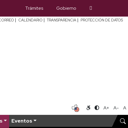
Trámites
Gobierno
|
|
|
CORREO
CALENDARIO
TRANSPARENCIA
PROTECCIÓN DE DATOS
A+
A-
A
s
Eventos