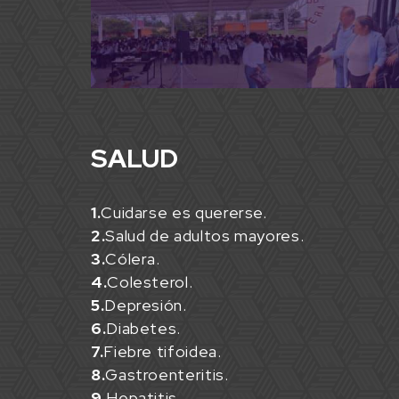
SALUD
1.
Cuidarse es quererse.
2.
Salud de adultos mayores.
3.
Cólera.
4.
Colesterol.
5.
Depresión.
6.
Diabetes.
7.
Fiebre tifoidea.
8.
Gastroenteritis.
9.
Hepatitis.