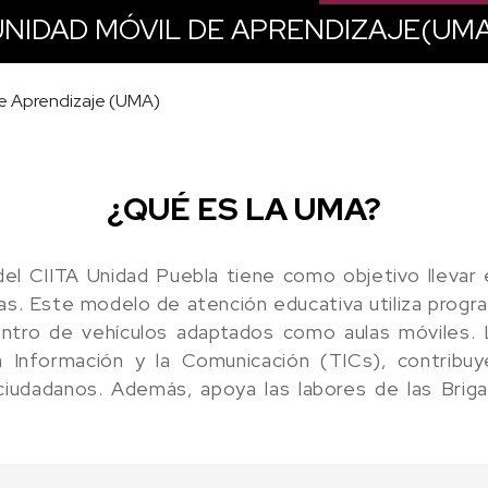
UNIDAD MÓVIL DE APRENDIZAJE(UMA
de Aprendizaje (UMA)
¿QUÉ ES LA UMA?
el CIITA Unidad Puebla tiene como objetivo llevar
as. Este modelo de atención educativa utiliza progr
ntro de vehículos adaptados como aulas móviles. 
a Información y la Comunicación (TICs), contribu
ciudadanos. Además, apoya las labores de las Brigada