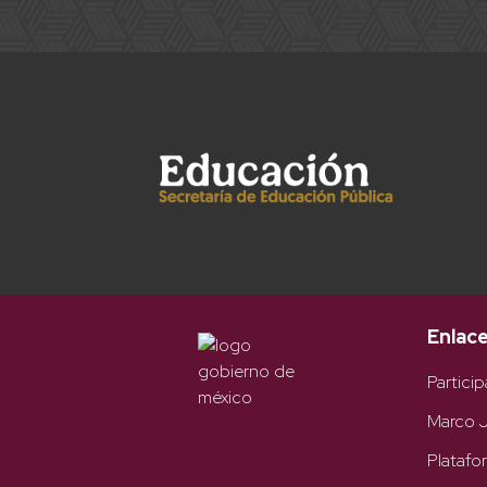
Enlac
Particip
Marco J
Platafo