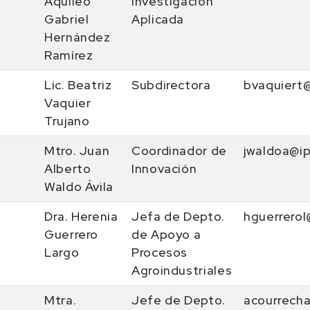
Aquileo
Investigación
Gabriel
Aplicada
Hernández
Ramírez
Lic. Beatriz
Subdirectora
bvaquiert
Vaquier
Trujano
Mtro. Juan
Coordinador de
jwaldoa@i
Alberto
Innovación
Waldo Ávila
Dra. Herenia
Jefa de Depto.
hguerrerol
Guerrero
de Apoyo a
Largo
Procesos
Agroindustriales
Mtra.
Jefe de Depto.
acourrech