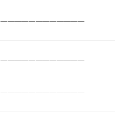
─────────────────────────
─────────────────────────
─────────────────────────