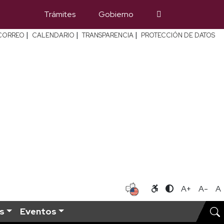
Trámites
Gobierno
|
|
|
CORREO
CALENDARIO
TRANSPARENCIA
PROTECCIÓN DE DATOS
A+
A-
A
s
Eventos